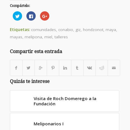
Compártelo:
Haz
Haz
Haz
clic
clic
clic
para
para
para
compartir
compartir
compartir
en
en
en
Etiquetas:
comunidades
,
conabio
,
giz
,
hondzonot
,
maya
,
Twitter
Facebook
Google+
(Se
(Se
(Se
mayas
,
melipona
,
miel
,
talleres
abre
abre
abre
en
en
en
una
una
una
ventana
ventana
ventana
Compartir esta entrada
nueva)
nueva)
nueva)
Quizás te interese
Visita de Roch Domerego a la
Fundación
Meliponarios I