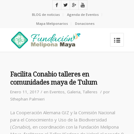
BLOG de noticias
Agenda de Eventos
Mapa Meliponarios
Donaciones
Facilita Conabio talleres en
comunidades maya de Tulum
Enero 11, 2017
/
en
Eventos
,
Galeria
,
Talleres
/
por
Sthephan Palmieri
La Cooperación Alemana GIZ y la Comisión Nacional
para el Conocimiento y Uso de la Biodiversidad
(
Conabio
), en coordinación con la Fundación Melipona
Maya, facilitaron el Taller “Cadena de Valor” el pasado 9