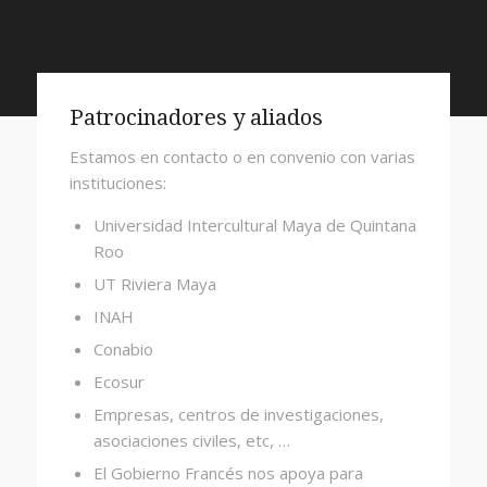
Patrocinadores y aliados
Estamos en contacto o en convenio con varias
instituciones:
Universidad Intercultural Maya de Quintana
Roo
UT Riviera Maya
INAH
Conabio
Ecosur
Empresas, centros de investigaciones,
asociaciones civiles, etc, …
El Gobierno Francés nos apoya para