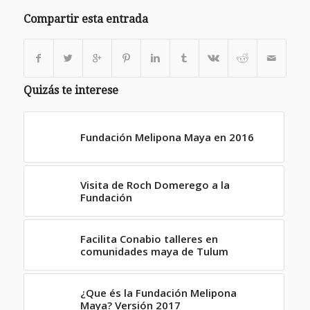
abre
abre
abre
en
en
en
Compartir esta entrada
una
una
una
ventana
ventana
ventana
nueva)
nueva)
nueva)
Quizás te interese
Fundación Melipona Maya en 2016
Visita de Roch Domerego a la
Fundación
Facilita Conabio talleres en
comunidades maya de Tulum
¿Que és la Fundación Melipona
Maya? Versión 2017