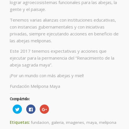
lograr agroecosistemas funcionales para las abejas, la
gente y el paisaje.
Tenemos varias alianzas con instituciones educativas,
con instancias gubernamentales y con iniciativas
privadas, siempre ejecutando acciones en beneficio de
las abejas meliponas.
Este 2017 tenemos expectativas y acciones que
ejecutar para la permanencia del “Renacimiento de la
abeja sagrada maya”.
¡Por un mundo con más abejas y miel!
Fundación Melipona Maya
Compártelo:
Haz
Haz
Haz
clic
clic
clic
para
para
para
compartir
compartir
compartir
en
en
en
Etiquetas:
fundacion
,
galeria
,
imagenes
,
maya
,
melipona
Twitter
Facebook
Google+
(Se
(Se
(Se