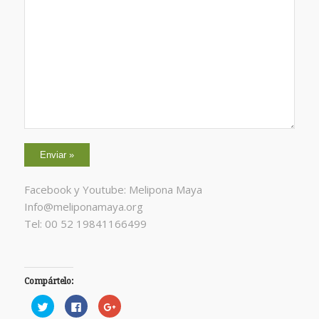
Facebook y Youtube: Melipona Maya
Info@meliponamaya.org
Tel: 00 52 19841166499
Compártelo:
Haz
Haz
Haz
clic
clic
clic