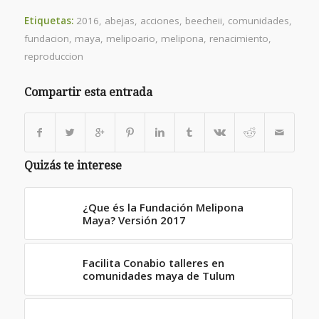
para
para
para
compartir
compartir
compartir
en
en
en
Etiquetas:
2016
,
abejas
,
acciones
,
beecheii
,
comunidades
,
Twitter
Facebook
Google+
(Se
(Se
(Se
fundacion
,
maya
,
melipoario
,
melipona
,
renacimiento
,
abre
abre
abre
en
en
en
reproduccion
una
una
una
ventana
ventana
ventana
nueva)
nueva)
nueva)
Compartir esta entrada
Quizás te interese
¿Que és la Fundación Melipona
Maya? Versión 2017
Facilita Conabio talleres en
comunidades maya de Tulum