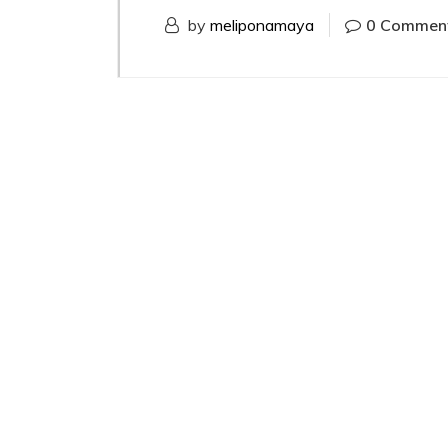
by
meliponamaya
0 Commen