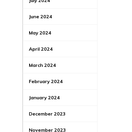
July 2024
June 2024
May 2024
April 2024
March 2024
February 2024
January 2024
December 2023
November 2023