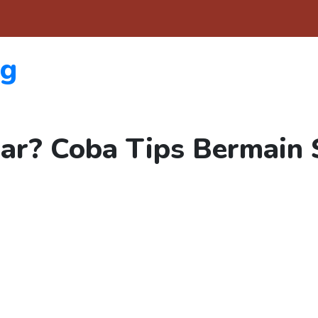
rg
ar? Coba Tips Bermain 