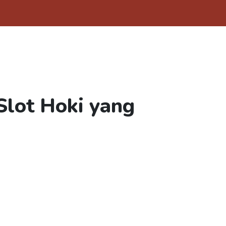
Slot Hoki yang