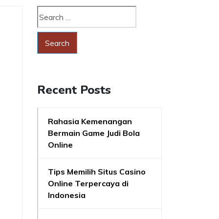
Recent Posts
Rahasia Kemenangan
Bermain Game Judi Bola
Online
Tips Memilih Situs Casino
Online Terpercaya di
Indonesia