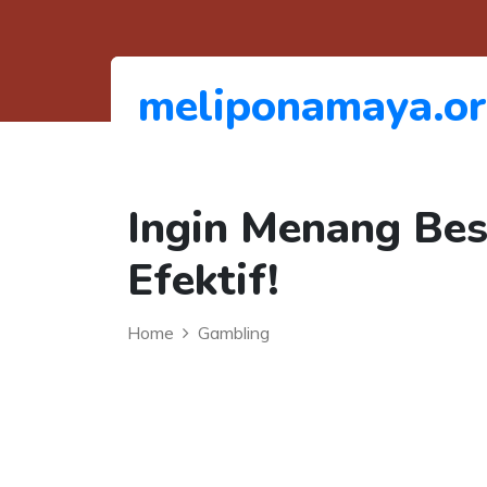
meliponamaya.o
Ingin Menang Bes
Efektif!
Home
Gambling