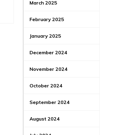
March 2025
February 2025
January 2025
December 2024
November 2024
October 2024
September 2024
August 2024