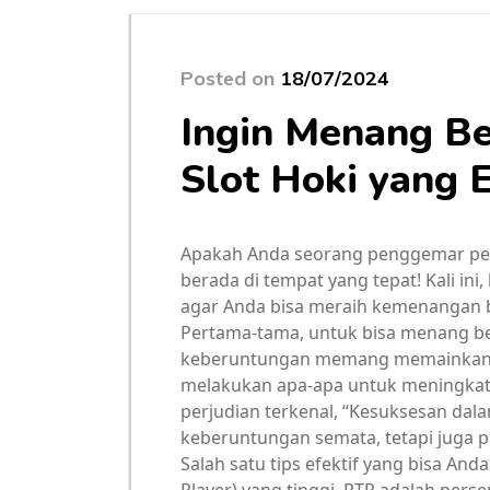
Posted on
18/07/2024
Ingin Menang Be
Slot Hoki yang E
Apakah Anda seorang penggemar perm
berada di tempat yang tepat! Kali ini
agar Anda bisa meraih kemenangan b
Pertama-tama, untuk bisa menang b
keberuntungan memang memainkan pe
melakukan apa-apa untuk meningkatk
perjudian terkenal, “Kesuksesan dal
keberuntungan semata, tetapi juga 
Salah satu tips efektif yang bisa An